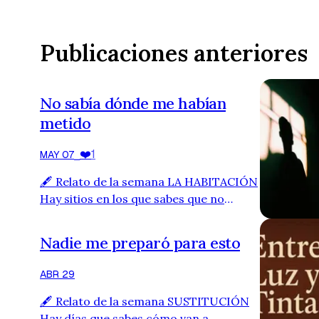
Publicaciones anteriores
No sabía dónde me habían
metido
❤️
1
MAY 07
⎯
🖋️ Relato de la semana LA HABITACIÓN
Hay sitios en los que sabes que no
deberías estar. Y otros… en los que ya
es tarde. El eco del portazo resonó en
Nadie me preparó para esto
el habitáculo con contundencia. Parecía
una puerta metálica que pesara cientos
ABR 29
de kilos. Me habían tirado rodando al
🖋️ Relato de la semana SUSTITUCIÓN
interior antes de cerrar. Olía como si
Hay días que sabes cómo van a
cientos de animales se estuvieran